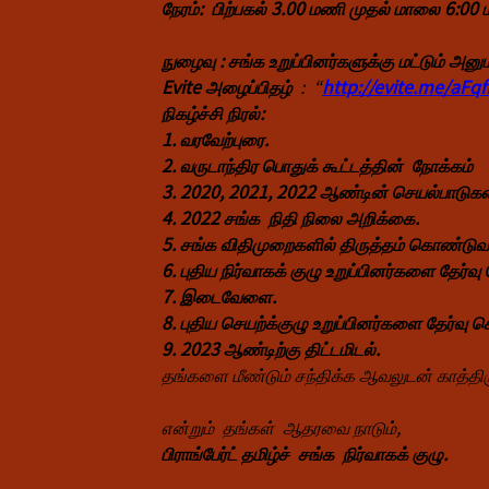
நேரம்: பிற்பகல் 3.00 மணி முதல் மாலை 6:0
நுழைவு : சங்க உறுப்பினர்களுக்கு மட்டும் அனு
Evite அழைப்பிதழ்
: “
http://evite.me/aFq
நிகழ்ச்சி நிரல்:
1. வரவேற்புரை.
2. வருடாந்திர பொதுக் கூட்டத்தின் நோக்கம்
3. 2020, 2021, 2022 ஆண்டின் செயல்பாடுக
4. 2022 சங்க நிதி நிலை அறிக்கை.
5. சங்க விதிமுறைகளில் திருத்தம் கொண்டுவர
6. புதிய நிர்வாகக் குழு உறுப்பினர்களை தேர்வு 
7. இடைவேளை.
8. புதிய செயற்க்குழு உறுப்பினர்
களை தேர்வு செ
9. 2023 ஆண்டிற்கு திட்டமிடல்.
தங்களை மீண்டும் சந்திக்க ஆவலுடன் காத்திர
என்றும் தங்கள் ஆதரவை நாடும்,
பிராங்பேர்ட் தமிழ்ச் சங்க நிர்வாகக் குழு.