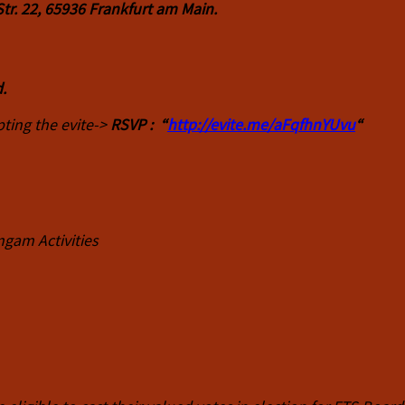
r. 22, 65936 Frankfurt am Main.
.
pting the evite->
RSVP : “
http://evite.me/aFqfhnYUvu
“
gam Activities