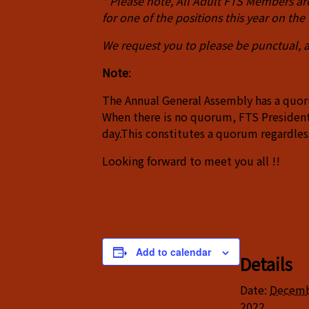
*
Please note, All Adult FTS Members a
for one of the positions this year on the
We request you to please be punctual, 
Note
:
The Annual General Assembly has a quoru
When there is no quorum, FTS President
day.This constitutes a quorum regardle
Looking forward to meet you all !!
Add to calendar
Details
Date:
Decemb
2022