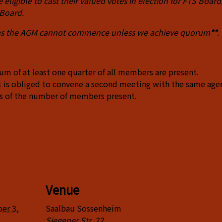
re
eligible to cast their valued votes in election for FTS
Board
 Board.
as the
AGM
cannot commence unless we achieve quorum
**
m of at least one quarter of all members are present.
 is obliged to convene a second meeting with the same age
ss of the number of members present.
Venue
er 3,
Saalbau Sossenheim
Siegener Str. 22