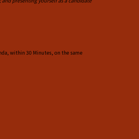
; and
presenting yourself as a candidate
.
nda, within 30 Minutes, on the same