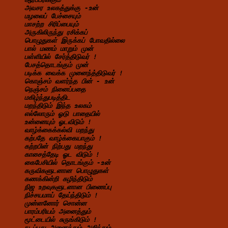
அவசர உலகத்துக்கு -உன்
மழலைப் பேச்சையும்
மாசற்ற சிரிப்பையும்
அருகிலிருந்து ரசிக்கப்
பொழுதுகள் இருக்கப் போவதில்லை
பால் மணம் மாறும் முன்
பள்ளியில் சேர்த்திடுவர் !
பேசத்தொடங்கும் முன்
படிக்க வைக்க முனைந்த்திடுவர் !
கொஞ்சம் வளர்ந்த பின் - உன்
நெஞ்சம் நினைப்பதை
மகிழ்ந்துபடித்திட
மறந்திடும் இந்த உலகம்
எல்லோரும் ஓடு பாதையில்
உன்னையும் ஓடவிடும் !
வாழ்க்கைக்கல்வி மறந்து
கற்பதே வாழ்க்கையாகும் !
கற்றபின் நிற்பது மறந்து
காசைத்தேடி ஓட விடும் !
கைபேசியில் தொடங்கும் -உன்
கருவிகளுடனான பொழுதுகள்
கணக்கின்றி கழிந்திடும்
நிஜ உறவுகளுடனான பிணைப்பு
நிச்சயமாய் தேய்ந்திடும் !
முன்னனோர் சொன்ன
பாரம்பரியம் அனைத்தும்
மூட்டையில் சுருங்கிடும் !
நடப்பது அனைத்தும் அறிந்தும்