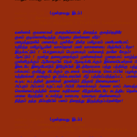
கவிதை எண்.20 
 (மூன்றாவது இடம்)
தலைப்பு : 
திண்ணையும் ! தென்னையும் !
எழுதியவர் : 
பிரதிபா சம்பத்குமார் ( Prathiba Sampathkuma
வண்ணக் குவளைகள் குறைவில்லாமல் நிறைந்த குலத்தெதிரே
குலம் குடிகொண்டிருந்த அருமை திண்ணை வீடு!
மழைத்தூறலில் மனைக்கு முன்னே நின்ற மகிழமரம் மணிமணியாய்
உதிர்த்த மகிழம்பூவின் வாசம்தான் மண் வாசனையை மிஞ்சிவிட்டதோ!
இருக்கட்டும் ! பொறுமையும் பெருமையும் மன்னைத் தானே சேரும்!
ஆகட்டும் ! மூன்று தலைமுறைக்கும் முன்னவர்கள் முறையாய் வாழ்ந்த
முன்னிருக்கும் ஆளோடியில் நெல் ஆவடிக்கிடக்கும் இல்லையென்றால் 
இடையே இழையோடும் இரேழியின் இடத்தோரமாக பத்து பந்திக்கு பத்த
பக்கமாய் குவிந்து கிடக்கும் குடலைக் கெடுக்காத கொடாப்பில் பழுக்க
உத்திரங்கள் தாங்கும் ஓட்டுக்கூரையின் கீழ் பத்திரப்படுத்தப்பட்ட பாசங்
கூடிய கூடத்தின் தூண்கள் தூண்டும் நீத்தார் நினைவுகளை!
அப்புறம் அப்பளம் உருட்டவும் அம்மி அரைக்கவும் அணை வாய் அமைந்
கொல்லைப்புறத்தில் காலை கதிர்களை கீற்றுக்கிடையே கடத்திய தென்
மாலை நேரத்தில் உட்கார்ந்து உரையாடி உறவாடிய திண்ணையும்
நித்தம் தந்த நிம்மதியில் மனம் நிறைந்து இருந்திருப்பர்றன்றோ!
கவிதை எண்.21 
(மூன்றாவது இடம்)
தலைப்பு :  
பாலைவனத்தில் ஒரு பறவை 
எழுதியவர் :  
ஹரிகுமார் பத்மராஜா (Harikumar Padmaraja, 