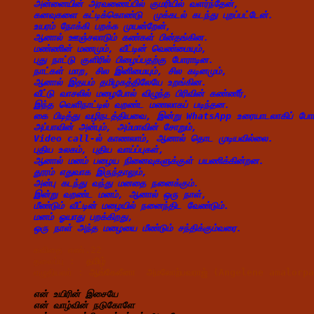
அன்னையின் அரவணைப்பில் குமரியில் வளர்ந்தேன்,
கனவுகளை கட்டிக்கொண்டு  முக்கடல் கடந்து புறப்பட்டேன்.
உயரம் நோக்கி பறக்க முயன்றேன்,
ஆனால் ஊஞ்சலாடும் கண்கள் பின்தங்கின.
மண்ணின் மணமும், வீட்டின் வெண்மையும்,
புது நாட்டு குளிரில் பிழைப்பதற்கு போராடின.
நாட்கள் மாற, சில இனிமையும், சில கடினமும்,
ஆனால் இதயம் தமிழகத்திலேயே உறங்கின.
வீட்டு வாசலில் மழைபோல் விழுந்த பிரிவின் கண்ணீர்,
இந்த வெளிநாட்டில் வறண்ட மணலாகப் படிந்தன.
கை பிடித்து வழிநடத்தியவை, இன்று WhatsApp உரையாடலாகிப் ப
அப்பாவின் அன்பும், அம்மாவின் சோறும்,
Video call-ல் காணலாம், ஆனால் தொட முடியவில்லை.
புதிய உலகம், புதிய வாய்ப்புகள்,
ஆனால் மனம் பழைய நினைவுகளுக்குள் பயணிக்கின்றன.
தூரம் எதுவாக இருந்தாலும்,
அன்பு கடந்து வந்து மனதை நனைக்கும்.
இன்று வறண்ட மனம், ஆனால் ஒரு நாள்,
மீண்டும் வீட்டின் மழையில் நனைந்திட வேண்டும்.
மனம் ஓயாது பறக்கிறது,
ஒரு நாள் அந்த மழையை மீண்டும் சந்திக்கும்வரை.
கவிதை எண்.22
தலைப்பு :  
தமிழ்
எழுதியவர் : 
ஆங்கேலீனா  அமலோற்பவராஜ் (Angelene amalorp
என் உயிரின் இசையே
என் வாழ்வின் நடுகோளே