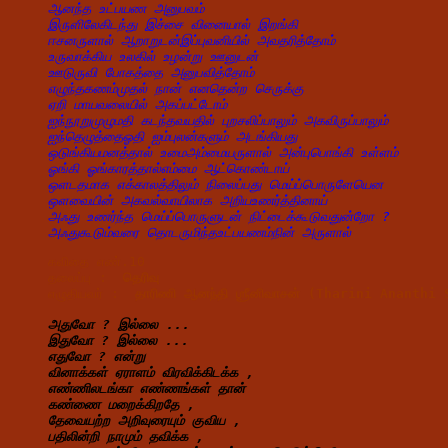
ஆனந்த உட்பயண அனுபவம்
இருளிலேகிடந்து இச்சை வினையால் இறங்கி
ஈசனருளால் ஆறாறுடன்இப்புவனியில் அவதரித்தோம்
உருவாக்கிய உலகில் உழன்று ஊனுடன்
ஊடுருவி போகத்தை அனுபவித்தோம்
எழுந்தகணம்முதல் நான் எனதென்ற செருக்கு
ஏறி மாயவலையில் அகப்பட்டோம்
ஐந்நூறுமுழுமதி கடந்தவயதில் புறசலிப்பாலும் அகவிருப்பாலும்
ஐந்தெழுத்தைஓதி ஐம்புலன்களும் அடங்கியது
ஒடுங்கியமனத்தால் உமைஅம்மையருளால் அன்புபொங்கி உள்ளம்
ஓங்கி ஓங்காரத்தால்எம்மை ஆட்கொண்டாய்
ஒளடதமாக எக்காலத்திலும் நிலைப்பது மெய்ப்பொருளேயென
ஒளவையின் அகவல்வாயிலாக அறியஉணர்த்தினாய்
அஃது உணர்ந்த மெய்ப்பொருளுடன் நிட்டைக்கூடுவதுன்றோ ?
அஃதுகூடும்வரை தொடருமிந்தஉட்பயணம்நின் அருளால்
கவிதை எண்.10
தலைப்பு :  
தெரிவு 
எழுதியவர் : 
 தாரிணி ஆனந்தி ஶ்ரீனிவாசன் (Tharini Ananth
அதுவோ ? இல்லை ...
இதுவோ ? இல்லை ...
எதுவோ ? என்று
வினாக்கள் ஏராளம் விரவிக்கிடக்க ,
எண்ணிலடங்கா எண்ணங்கள் தான்
கண்ணை மறைக்கிறதே ,
தேவையற்ற அறிவுரையும் குவிய ,
பதிலின்றி நாமும் தவிக்க ,