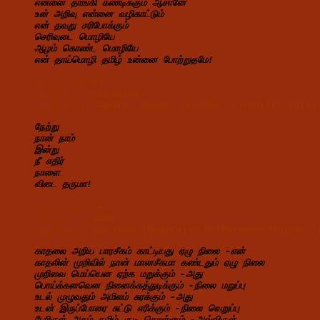
என்னை தாங்கி கண்டிக்கும் ஆசானே
உன் அறிவு என்னை வழிகாட்டும்
என் தவறு சரிபோக்கும்
செரிவுடை மொழியே
ஆழம் கொண்ட மொழியே
என் தாய்மொழி தமிழ் உன்னை போற்றுதமே!
கவிதை எண்.23
தலைப்பு :  
சமயம்(
காலம்)
எழுதியவர் : 
 ஜெனிபர்  அனிதா  பிரான்சிஸ்  (Jennifer Ani
நேற்று
நான் நாம்
இன்று
நீ எதிர்
நாளை
விடை தருமா!
கவிதை எண்.24
தலைப்பு :   
நிலை
எழுதியவர் : 
மதுர நாகம் (Nagarajan Muthuraman Thoppey,
காதலை அறிய பாரசீகம் காட்டியது ஏழு நிலை -என்
காதலின் முறிவில் நான் மானசீகமா கண்டதும் ஏழு நிலை
முறிவை மெய்யென ஏற்க மறுக்கும் -அது
பொய்க்கனவென நினைக்கத்துடிக்கும் -நிலை மறுப்பு
உடல் முழுவதும் அமிலம் சுரக்கும் -அது
உடன் இருப்போரை சுட்டு எரிக்கும் -நிலை வெறுப்பு
பேரிருள் அகம் தமிழ் குடி கொள்ளும் -அவ்விருள்