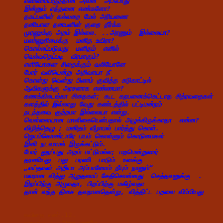
எண்ணாயிருந்தான் அவன்  அப்போது
இன்னும் எத்தனை எண்களோ?
தகப்பனின் கல்லறை மேல் அரியணை
தனியான தனயனின் குறை தீர்க்க
முரணுக்கு அறம் இல்லை. ..அரணும்  இல்லையா?
மண்ணுரிமைக்கு  மனித உயிரா?
கொல்லப்படுவது  மனிதம்  எனில்
வெல்வதெப்படி  வீரமாகும்?
எளியோனை சிதைக்கும் வலியோனே
போர் வலியென்று அறிவாயா நீ
கொன்று வென்று பிணம் குவித்த சுடுகாட்டில்
ஆவிகளுக்கு அரசனாக எண்ணமா?
கணக்கிலடங்கா சிதைகள்; கூட கறபனைக்கெட்டாத சித்ரவதைகள் 
களத்தில் இல்லாது வேறு கண்டத்தில் பட்டிமன்றம்
நடந்தவை குற்றமா இல்லையா என்று.
வெள்ளையான மாளிகையென்பதால் அழுக்கிருக்காதா  என்ன?
விழித்தெழு ; மனிதம் வீழாமல் பார்த்து கொள்.
ஜெயம்கொண்டாரே பயம் கொள்ளும் கொடுமைகள்
இனி நடவாமல் இருக்கட்டும்.
போர் துறப்பது அறம் மட்டுமல்ல; மறமென்றுணர்
தரணியது  புது  பரணி  பாடும்  உனக்கு
„எய்தவன் அறியா அம்பானோம் நீயும் நானும்“
மலரான வித்து ஆறுதலாய் சேதிசொன்னது  செத்தவனுக்கு  .
இறப்பிற்கு அழுவதா, பிறப்பிற்கு மகிழ்வதா
தான் வந்த திசை தவறானதென்று, வித்திட்ட பறவை விம்மியது
கவிதை எண்.12.
தலைப்பு :  
அரை 
மனமே