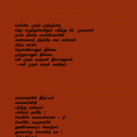
கவிதை எண்.17 
தலைப்பு :   
என் 
முதல் 
காதல் 
கணிதம்
எழுதியவர் : 
மீனாட்சி பரமசிவன் ( Meenakshi Paramasivan,
வாங்கிய முதல் முத்தத்தை
எந்த எழுத்துக்களிலும் பதித்து விட முடியாமல்
மூச்சு திணற மயங்கியவளின்
கண்களைத் திறந்தே வை என்றான்
அந்த ராமன்,
தெனாலிராமனும் இல்லை
முத்துராமனும் இல்லை,
என் முதல் காதலன் இராமானுசன்
 –என் முதல் காதல் கணிதம்.
கவிதை எண்.18 
தலைப்பு 
துணிச்சலே 
துணை
எழுதியவர் : 
நந்தா (Nandakumar Thirugnanam, Munich Tam
கருவறையின் இருட்டில்
கவலையின்றி
படுத்து உறங்கும்
பச்சிளம் தளிரே !
வெளிச்ச உலகைக்காண - நீ
வெளியே வருகையில்
துணிச்சலையும் கொஞ்சம்
துணைக்கு கொண்டு வா !
ஆர்ப்பரிக்கும்