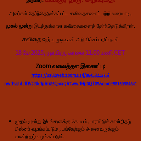
அவர்கள் தேர்ந்தெடுக்கப்பட்ட கவிதைகளைப் பற்றி உரையாடி,
முதல் மூன்று
இடத்துக்கான கவிதைகளைத் தேர்ந்தெடுக்கிறார்.
கவிதை
தேர்வு முடிவுகள்
அறிவிக்கப்படும் நாள்
18 மே 2025, ஞாயிறு,
காலை 11.00 மணி CET
Zoom வலைத்தள இணைப்பு:
https://us02web.zoom.us/j/8645321275?
pwd=ajhLdDVCNkdpRG85QmxQR2wwdHp0QT09&omn=88159384841
முதல் மூன்று இடங்களுக்கு கேடயம், பாராட்டுச் சான்றிதழ்
பின்னர் வழங்கப்படும் , பங்கேற்கும் அனைவருக்கும்
சான்றிதழ் வழங்கப்படும்.