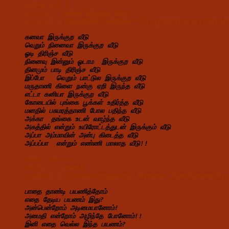
கவிதை எண்.5   
தலைப்பு :  
கனவா 
இருக்குற 
வீடு!
எழுதியவர் : 
பிரியதர்ஷினி முரளிதரன் ( Priyadharshini Mu
கனவா இருக்குற வீடு
வெறும் நினைவா இருக்குற வீடு
ஓடி திரிஞ்ச வீடு
நினைவு இன்னும் ஓடாம  இருக்குற வீடு
தினமும் பாடி திரிஞ்ச வீடு
இப்போ   வெறும் பாட்டுல இருக்குற வீடு
மருதாணி கிளை நன்கு ஏறி இருந்த வீடு
எட்டா கனியா இருக்குற வீடு
கோடையில் புங்கை பூக்கள் உதிர்த்த வீடு
மனதில் பசுமரத்தாணி போல பதிந்த வீடு
அக்கா  தங்கை உடன் வாழ்ந்த வீடு
அகத்தில் என்றும் உயிரோட்டத்துடன் இருக்கும் வீடு
அப்பா அம்மாவின் அன்பு கிடைத்த வீடு
அப்பப்பா  என்றும் எண்ணி மாலாத வீடு!!
கவிதை எண்.6
தலைப்பு :  
பயணம்
எழுதியவர் :  
கேசவன் பார்த்தசாரதி (Kesavan Parthasarath
பாதை தாண்டி பயணித்தோம்
எதை தேடிய பயணம் இது?
அன்பென்றோம் அடிமையானோம்!
அமைதி என்றோம் அழிந்தே போனோம்!!
இனி எதை வெல்ல இந்த பயணம்?