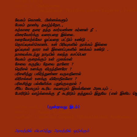
கவிதை எண்.8 
தலைப்பு :  
நெடுஞ்சாலை
எழுதியவர் : 
வைத்தீஸ்வரன் (Vaitheeswaran Rajaram, Fran
வேகம் கொண்ட மின்னல்களும்
மேகம் தாண்டி தவழ்ந்தோட,
கற்காரை தரை தந்த கார்வண்ண கர்ணன் நீ .
விரைவோர்க்கு வரையறை இல்லை.
உறைவோற்க்கோ ஓய்வறை மட்டும் உண்டு .
தொய்வுகள்கொண்ட உன் பிரிவுகளில் தாக்கம் இல்லை
ஓய்வுகள் தாரா உன் இணைப்புகளில் ஊக்கம் உண்டு .
நாவைக்கடந்து நாடியில் கலந்த கசப்பென
வேகம் குறைக்கும் உன் முகங்கள்
சேவை கருதிய தேவை தானோ ?
நெரிசல் உனக்கு விருந்தினரோ ?
பரிசளித்து பகிர்ந்துண்ண வருவதினால்
விரிசல்கள் உனக்கு விரோதிகளோ ?
பரிகசித்து பல்லிளிக்க பதுங்குவதால் ?
சீரிய வேகமும் கூரிய கவனமும் இலக்கினை அடையும் .
போரிடும் வாழ்க்கைக்கு நீ கூறிடும் தத்துவம் இதுவே (என் இனிய
கவிதை எண்.9 
 (மூன்றாவது இடம்)
தலைப்பு :  
ஆனந்த 
உட்பயணம்  
எழுதியவர் : 
தனலட்சுமி ராம்குமார் (Dhanalakshmi Ramkumar,
அகரத்தில் வியாபித்து அகரத்தில் ஒடுங்கும்