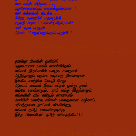
என கத்தி கிழிக்க ...
மறுசோதனையும் சதைக்குத்தானா ?
என கத்தாமல் கிடக்க...
பிரேத அறையில் மறுசுழற்சி
குருதி சுழல ''அவள்(கீறல்)கள்''
புவி சுழல சுழலும்
அவள் ''மறு(மறுக்கும்)சுழற்சி''
கவிதை எண்.14
தலைப்பு :  
எங்கள் 
வெளிநாட்டு 
வாழ்க்கை
எழுதியவர் :  
சுபாஷினி பாலமுருகன் (Subhashini Balamurug
தூரத்து நிலவின் ஒளியில்
புதுமையான உலகம் காண்கிறோம்
எங்கள் நிழல்களில் பழைய கதைகள்
அழிந்தாலும் மறக்க முடியாத நினைவுகள்
இங்கே காற்றின் மொழி வேறு
ஆனால் எங்கள் இதய சப்தம் ஒன்று தான்
எங்கே சென்றாலும், நாம் எங்கு இருந்தாலும்
எங்களின் வீடு எதிலும் காணலாம்
அன்பின் உணர்வு எங்கள் பாதைகளை வழிகாட்ட
பரிசுத்தமான நாட்கள் வீசுகின்றது
எங்கள் தமிழ் உள்ளங்களுக்கு
இந்த பிராங்பேர்ட் தமிழ் சங்கத்திலே!!!
கவிதை எண்.15
தலைப்பு :  
காதலே 
காதலே !!!
எழுதியவர் :  
ஶ்ரீ
(Shriram Ragothaman, ERH Tamil Sang