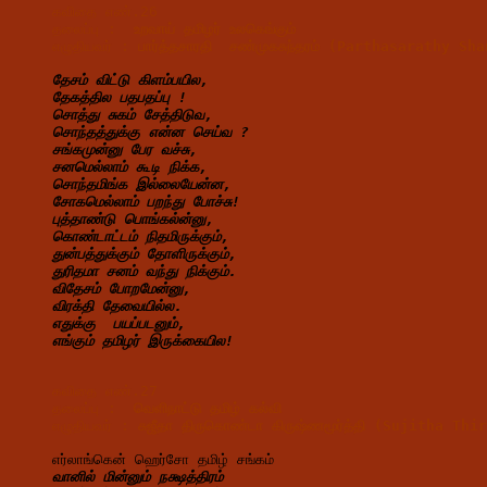
கவிதை எண்.26
தலைப்பு :  
உறவாய்
தமிழர்
உலகெங்கும்
எழுதியவர் : 
பார்த்தசாரதி  சண்முகசுந்தரம் (Parthasarathy S
தேசம் விட்டு கிளம்பயில,
தேகத்தில பதபதப்பு !
சொத்து சுகம் சேத்திடுவ,
சொந்தத்துக்கு என்ன செய்வ ?
சங்கமுன்னு பேர வச்சு,
சனமெல்லாம் கூடி நிக்க,
சொந்தமிங்க இல்லையேன்ன,
சோகமெல்லாம் பறந்து போச்சு!
புத்தாண்டு பொங்கல்ன்னு,
கொண்டாட்டம் நிதமிருக்கும்,
துன்பத்துக்கும் தோளிருக்கும்,
துரிதமா சனம் வந்து நிக்கும்.
விதேசம் போறமேன்னு,
விரக்தி தேவையில்ல.
எதுக்கு  பயப்படனும்,
எங்கும் தமிழர் இருக்கையில!
கவிதை எண்.27
தலைப்பு :  
வெளிநாட்டு தமிழ் கல்வி
எழுதியவர் : 
சுஜீதா திருகொண்டா கிருஷ்ணமூர்த்தி (Sujitha 
எர்லாங்கென் ஹெர்சோ தமிழ் சங்கம்
வானில் மின்னும் நக்ஷத்திரம்