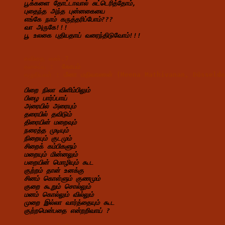
பூக்களை தோட்டாவால் சுட்டெரித்தோம்,
புதைந்த அந்த புன்னகையை
எங்கே நாம் கருத்தரிப்போம்???
வா அருகே!!!
பூ உலகை புதியதாய் வரைந்திடுவோம்!!!
கவிதை எண்.7
தலைப்பு :  
கோபம்
எழுதியவர் : 
மீனா மதிவாணன் (Meena Mathivanan, Düsseld
பிறை நிலா விளிம்பிலும்
பிழை பார்ப்பாய்
அரையில் அரையும்
தரையில் தவிடும்
திரையின் மறைவும்
நரைத்த முடியும்
நிறையும் குடமும்
சிறைக் கம்பிகளும்
மறையும் மின்னலும்
பறையின் மொழியும் கூட
குற்றம் தான் உனக்கு
சினம் கொள்ளும் குணமும்
குறை கூறும் சொல்லும்
மனம் கொல்லும் வில்லும்
முறை இல்லா வார்த்தையும் கூட
குற்றமென்பதை என்றறிவாய் ?