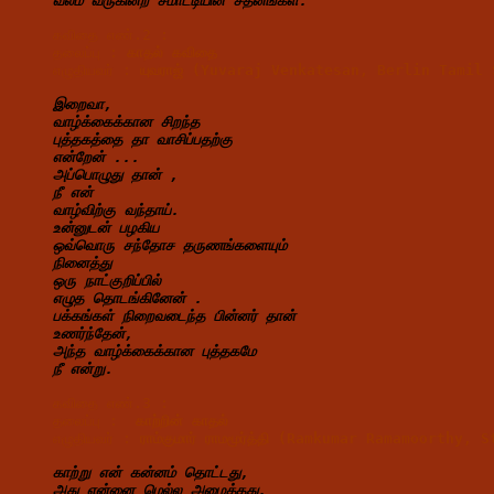
வலம் 
வருகின்ற 
சீமாட்டியின் 
சீதனங்கள்.
கவிதை எண்.2 : 
தலைப்பு : 
காதல் 
கவிதை
எழுதியவர் : 
யுவராஜ் (Yuvaraj Venkatesan, Berlin Tamil
இறைவா,
வாழ்க்கைக்கான சிறந்த
புத்தகத்தை தா வாசிப்பதற்கு
என்றேன் ...
அப்பொழுது தான் ,
நீ என்
வாழ்விற்கு வந்தாய்.
உன்னுடன் பழகிய
ஒவ்வொரு சந்தோச தருணங்களையும்
நினைத்து
ஒரு நாட்குறிப்பில்
எழுத தொடங்கினேன் .
பக்கங்கள் நிறைவடைந்த பின்னர் தான்
உணர்ந்தேன்,
அந்த வாழ்க்கைக்கான புத்தகமே
நீ என்று.
கவிதை எண்.3 :
தலைப்பு :  
காற்றின் 
காதல்
எழுதியவர் : 
ராம்குமார் ராமமூர்த்தி (Ramkumar Ramamoorthy
காற்று என் கன்னம் தொட்டது,
அது என்னை மெல்ல அழைத்தது.