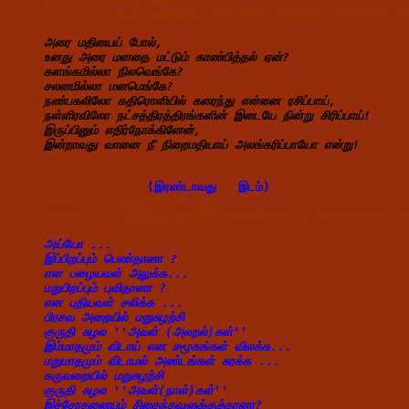
எழுதியவர் : 
சுபகா கண்ணன்  (Subhaga Kannan, Dresden T
அரை மதியைய் போல்,
உனது அரை மனதை மட்டும் காண்பித்தல் ஏன்?
களங்கமில்லா நிலவெங்கே?
சலனமில்லா மனமெங்கே?
நண்பகலிலோ கதிரொளியில் கரைந்து என்னை ரசிப்பாய்,
நள்ளிரவிலோ நட்சத்திரத்திரங்களின் இடையே நின்று சிரிப்பாய்!
இருப்பினும் எதிர்நோக்கினேன்,
இன்றாவது வானை நீ நிறைமதியாய் அலங்கரிப்பாயோ என்று!
கவிதை எண்.13  
(இரண்டாவது   இடம்) 
தலைப்பு :  
மறு(மறுக்கும்) சுழற்சி
எழுதியவர் :  
இந்துமதி குமரேசன் (Indhumathi Kumaresan, 
அய்யோ ...
இப்பிறப்பும் பெண்தானா ?
என பழையவள் அலுக்க...
மறுபிறப்பும் புவிதானா ?
என புதியவள் சலிக்க ...
பிரசவ அறையில் மறுசுழற்சி
குருதி சுழல ''அவள் (அலறல்)கள்''
இம்மாதமும் விடாய் என சமூகங்கள் விலக்க...
மறுமாதமும் விடாமல் அண்டங்கள் சுரக்க ...
கருவறையில் மறுசுழற்சி
குருதி சுழல ''அவள்(நாள்)கள்''
இச்சோதனையும் சிதைந்தவளுக்குத்தானா?