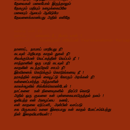
தேவைகள் மலைபோல் இருந்தாலும்
தேகமும் மதியும் உழைக்கையிலே
மலையும் ஆலயம் ஆகிடுமே
தேவனைக்காண்பது அதில் எளிதே
கவிதை எண்.31
தலைப்பு :  
யாவுமாய் 
நீ, 
நீயாய் 
யான் !
எழுதியவர் :  
சரவணகுமார் மாரியப்பன் (SaravanaKumar Mari
நானாய், நாமாய் மாறியது நீ!
கடவுள் அறியாத காதல் துகள் நீ!
சிவக்குமென் வெட்கத்தின் வெப்பம் நீ !
சாத்தானின் ஒரு பாதி கடவுள் நீ!
காதலின் கடந்தபிறவி சாபம் நீ!
இரவினைக் கெடுக்கும் கொடுங்கனவு நீ !
நரகத்தில் காதல் கையூட்டு கோரும் அரக்கன் நீ!
உன்னைப்பார்த்த அந்நாளின்
காலச்சுழலில் சிக்கிக்கொண்டேன் !
நாட்களை  உன் நினைவுகளில்  நிரப்பி கொடு
அதில் ஒரு குவளை உன் புன்னகையாயிருத்தல் நலம் !
ஒலியற்ற என் அழைப்பை  உணர்,
என் காதலை ஏற்ப்பளி, அன்பின் வசப்படு
சக மிருகமாய் உனை இரையாது உன் காதல் மோட்சம்பெற்று
நின் இறைவியாவேன்!!