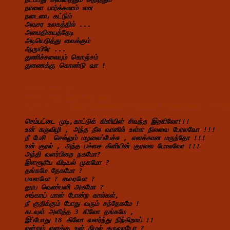
நாளை பார்க்கலாம் என
நடையை கட்டும்
அவசர உலகத்தில் ...
அமைதியைத்தேடி
அடியெடுத்து வைக்கும்
ஆருயிரே ...
துணிச்சலையும் கொஞ்சம்
துணைக்கு கொண்டு வா !
கவிதை எண்.19 
தலைப்பு 
என் 
மகன் 
என் 
உறவு
எழுதியவர் : 
செம்பட்டை முடி,காட்டுக் கிளியின் சிவந்த இறகிலோ!!!
உன் கருவிழி , அந்த நீல வானில் உள்ள நிலவை போலவோ !!!
நீ பேசி  செல்லும் மழலைப்பேச்சு , எனக்கான மருந்தோ !!!
உன் குரல் , அந்த பச்சை கிளியின் குரலை போலவோ !!!
அந்தி வளர்பிறை நகமோ?
இளசூரிய விடியல் முகமோ ?
தங்கமே தேகமோ ?
பவளமோ ? வைரமோ ?
தூய வெண்பனி அகமோ ?
சங்காய் மான் போன்ற கால்கள்,
நீ குதிக்கும் போது வரும் சந்தேகமே !
கடவுள் அளித்த 3 கிலோ தங்கமே ,
இப்போது 18 கிலோ வளர்ந்து நிற்கிறாய் !!
என்றும் எனக்கு உன் நிழல் தருவாயோ ?