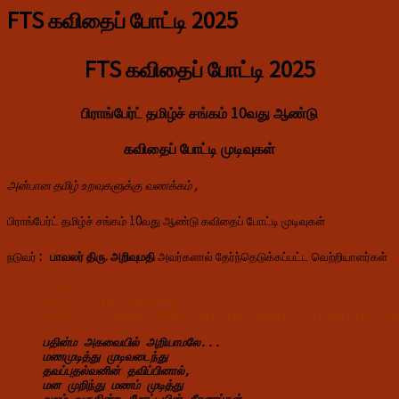
FTS கவிதைப் போட்டி 2025
FTS கவிதைப் போட்டி 2025
பிராங்பேர்ட் தமிழ்ச் சங்கம் 10வது ஆண்டு
கவிதைப் போட்டி முடிவுகள்
அன்பான தமிழ் உறவுகளுக்கு வணக்கம் ,
பிராங்பேர்ட் தமிழ்ச் சங்கம் 10வது ஆண்டு கவிதைப் போட்டி முடிவுகள்
நடுவர்
: பாவலர் திரு. அறிவுமதி
அவர்களால் தேர்ந்தெடுக்கப்பட்ட வெற்றியாளர்கள்
கவிதை எண்.1 :
தலைப்பு : 
என் 
வாழ்க்கை 
எழுதியவர் : 
துரையா அமீர் (Duraiya Ameer,  Frankfurt T
பதின்ம 
அகவையில் 
அறியாமலே...
மணமுடித்து 
முடிவடைந்து 
தவப்புதல்வனின் 
தவிப்பினால், 
மன 
முறிந்து 
மணம் 
முடித்து 