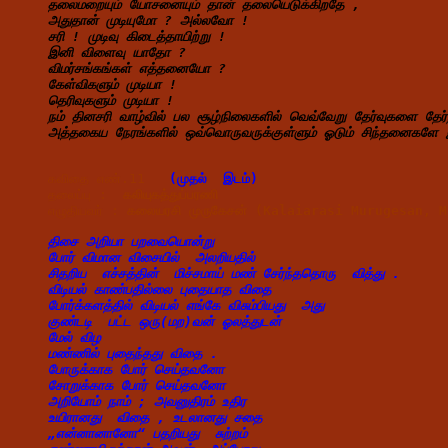
தலைமறையும் யோசனையும் தான் தலையெடுக்கிறதே ,
அதுதான் முடியுமோ ? அல்லவோ !
சரி ! முடிவு கிடைத்தாயிற்று !
இனி விளைவு யாதோ ?
விமர்சங்கங்கள் எத்தனையோ ?
கேள்விகளும் முடியா !
தெரிவுகளும் முடியா !
நம் தினசரி வாழ்வில் பல சூழ்நிலைகளில் வெவ்வேறு தேர்வுகளை தேர்ந்
கவிதை எண்.11  
 (முதல்  இடம்)
தலைப்பு :  
கலியுகத்துப்பரணி
எழுதியவர் : 
கலையரசி முருகேசன் (Kalaiarasi Murugesan, 
திசை அறியா பறவையொன்று
போர் விமான விசையில்  அலறியதில் 
சிதறிய  எச்சத்தின்  மிச்சமாய் மண் சேர்ந்ததொரு  வித்து .
விடியல் காண்பதில்லை புதையாத விதை
போர்க்களத்தில் விடியல் எங்கே விசும்பியது  அது
குண்டடி  பட்ட ஒரு(மற)வன் ஓலத்துடன்
மேல் விழ
மண்ணில் புதைந்தது விதை .
போருக்காக போர் செய்தவனோ
சோறுக்காக போர் செய்தவனோ
அறியோம் நாம் ; அவனுதிரம் உதிர
உயிரானது  விதை , உடலானது சதை 
„என்னானானோ“ பதறியது  சுற்றம் 