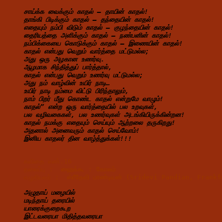
சாய்க்க வைக்கும் காதல் – தாயின் காதல்!
தாங்கி பிடிக்கும் காதல் – தந்தையின் காதல்!
எதையும் நம்பி விடும் காதல் – குழந்தையின் காதல்!
தைரியத்தை அளிக்கும் காதல் – நண்பனின் காதல்!
நம்பிக்கையை கொடுக்கும் காதல் – இணையின் காதல்!
காதல் என்பது வெறும் வார்த்தை மட்டுமல்ல;
அது ஒரு அழகான உணர்வு.
ஆழமாக சிந்தித்துப் பார்த்தால்,
காதல் என்பது வெறும் உணர்வு மட்டுமல்ல;
அது நம் வாழ்வின் உயிர் நாடி…
உயிர் நாடி நம்மை விட்டு பிரிந்தாலும்,
நாம் பிறர் மீது கொண்ட காதல் என்றுமே வாழும்!
காதல்” என்ற ஒரு வார்த்தையில் பல உறவுகள்,
பல வழிவகைகள், பல உணர்வுகள் அடங்கியிருக்கின்றன!
காதல் நமக்கு எதையும் செய்யும் ஆற்றலை தருகிறது!
அதனால் அனைவரும் காதல் செய்வோம்!
இனிய காதலர் தின வாழ்த்துக்கள்!!!
கவிதை எண்.16
தலைப்பு :  
ஹைக்கூ : 
கோலம் 
எழுதியவர் :  
ஸ்ரீதேவி பாண்டியன் (Sridevi Pandian, Fran
அழுதாய் மழையில்
மடிந்தாய் தரையில்
யாரைக்குறைகூற
இட்டவரையா மிதித்தவரையா