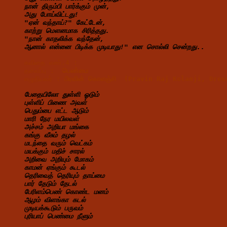
நான் திரும்பி பார்க்கும் முன்,
அது போய்விட்டது!
"ஏன் வந்தாய்?" கேட்டேன்,
காற்று மௌனமாக சிரித்தது.
"நான் காதலிக்க வந்தேன்,
ஆனால் என்னை பிடிக்க முடியாது!" என சொல்லி சென்றது..
கவிதை எண்.4 : 
தலைப்பு :  
பெண்மை 
எழுதியவர் : 
பிரவின் கொளஞ்சி  (Pravin Raj Kolanji, Dre
பேதையிலோ துள்ளி ஓடும்
புள்ளிப் பிணை அவள்
பெதும்பை எட்ட ஆடும்
மாரி நேர மயிலவள்
அச்சம் அறியா மங்கை
கங்கு வீசும் தழல்
மடந்தை வரும் வெட்கம்
மயக்கும் மதிச் சாரல்
அறிவை அறியும் மோகம்
காமன் ஏங்கும் கூடல்
தெரிவைத் தெரியும் தாய்மை
பார் தேடும் தேடல்
பேரிளம்பெண் கொண்ட மனம்
ஆழம் விளங்கா கடல்
முடியக்கூடும் பருவம்
புரியாப் பெண்மை நீளும்