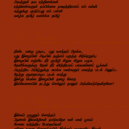
அவற்றுள் நவ ரத்தினங்கள்
ரத்தினங்களுள் நம்பிக்கை நக்ஷத்திரமாய் எம் கல்வி
கற்றுக்கு குடுப்பது எம் பள்ளி
வாழ்க தமிழ் வளர்க்க தமிழ்
கவிதை எண்.28
தலைப்பு :  
புது வசந்தம்
எழுதியவர் : 
அம்ரித் வெங்கட் ( Amrith Venkat Kesavamoor
நீண்ட மழை முடிய, புது வசந்தம் பிறக்க,
புது இழையின் அடியில் தஞ்சம் புகுந்த சிற்றெறும்பு
இழையில் எஞ்சிய நீர் குமிழி சிறுக சிறுக பருக.
தேனீக்களுக்கு தேன் நீர் விடுதியாய் பலவண்ணப் பூக்கள்
அருந்திய அமிழ்துக்கு சுமக்க மலர்களும் மகரந்த மடல் அனுப்ப.
நேற்று சூறையாடிய புயல் காற்று
இன்று மெல்ல இழையின் தழை கோத
இவ்வேளையில் நடந்து செல்லும் நானும் அவ்விளந்தென்றலோ?
கவிதை எண்.29
தலைப்பு : 
 தாத்தா
எழுதியவர் : 
ஆனந்த ஜோதி (Ananda Jyothi, Hamburg Tami
இல்லம் முழுதும் சொந்தம்
ஆனால் இவ்விழிகள் நாடுவதோ உன் மலர் முகம்
சேலை உடுத்திய பேதையிவள்
ஏனோ உனை நினைக்கயில் இன்றும் மழலையே இவள்