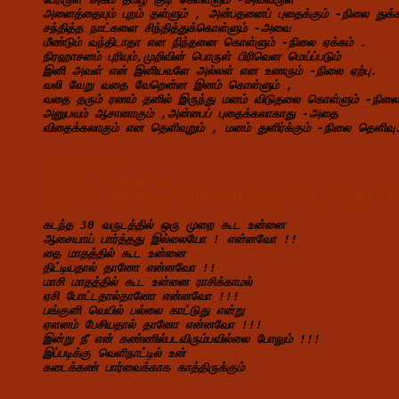
அனைத்தையும் புறம் தள்ளும் , அன்பதனைப் புதைக்கும் -நிலை துக்க
சந்தித்த நாட்களை சிந்தித்துக்கொள்ளும் -அவை
மீண்டும் வந்திடாதா என நிந்தனை கொள்ளும் -நிலை ஏக்கம் .
நிரஹாசனம் புரியும்,முறிவின் பொருள் பிரிவென மெய்ப்படும்
இனி அவள் என் இனியவளே அல்லள் என உணரும் -நிலை ஏற்பு.
வலி வேறு வதை வேறென்ன இனம் கொள்ளும் ,
வதை தரும் ரணம் தனில் இருந்து மனம் விடுதலை கொள்ளும் -நிலை 
அனுபவம் ஆசானாகும் ,அன்பைப் புதைக்கலாகாது -அதை
விதைக்கலாகும் என தெளிவுறும் , மனம் துளிர்க்கும் -நிலை தெளிவு
கவிதை எண்.25
தலைப்பு :  
உன்னை தேடி 
எழுதியவர் : 
ஸ்ரீ அபிநயா (Shree Abinayaa C.U, Frankfur
கடந்த 30 வருடத்தில் ஒரு முறை கூட உன்னை
ஆசையாய் பார்த்தது இல்லையோ ! என்னவோ !!
தை மாதத்தில் கூட உன்னை
திட்டியதால் தானோ என்னவோ !!
மாசி மாதத்தில் கூட உன்னை ராசிக்காமல்
ஏசி போட்டதால்தானோ என்னவோ !!!
பங்குனி வெயில் பல்லை காட்டுது என்று
ஏளனம் பேசியதால் தானோ என்னவோ !!!
இன்று நீ என் கண்ணில்படவிரும்பவில்லை போலும் !!!
இப்படிக்கு வெளிநாட்டில் உன்
கடைக்கண் பார்வைக்காக காத்திருக்கும்