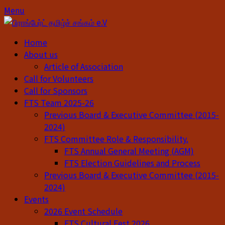
Skip
Skip
Menu
to
to
content
content
Home
About us
Article of Association
Call for Volunteers
Call for Sponsors
FTS Team 2025-26
Previous Board & Executive Committee (2015-
2024)
FTS Committee Role & Responsibility.
FTS Annual General Meeting (AGM)
FTS Election Guidelines and Process
Previous Board & Executive Committee (2015-
2024)
Events
2026 Event Schedule
FTS Cultural Fest 2026