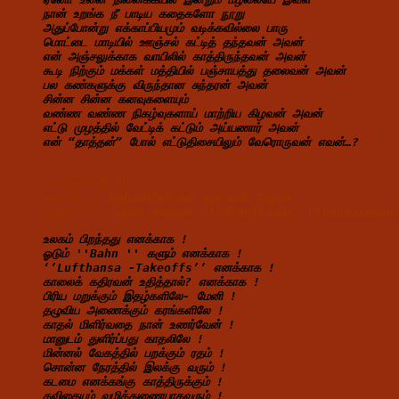
நான் உறங்க நீ பாடிய கதைகளோ நூறு
அதுப்போன்று எக்காப்பியமும் வடிக்கவில்லை பாரு
மொட்டை மாடியில் ஊஞ்சல் கட்டித் தந்தவன் அவன்
என் அஞ்சலுக்காக வாயிலில் காத்திருந்தவன் அவன்
கூடி நிற்கும் மக்கள் மத்தியில் பஞ்சாயத்து தலைவன் அவன்
பல கண்களுக்கு விருந்தான சுந்தரன் அவன்
சின்ன சின்ன கனவுகளையும்
வண்ண வண்ண நிகழ்வுகளாய் மாற்றிய கிழவன் அவன்
எட்டு முழத்தில் வேட்டிக் கட்டும் அய்யணார் அவன்
என் “தாத்தன்” போல் எட்டுதிசையிலும் வேரொருவன் எவன்…?
கவிதை எண்.30
தலைப்பு :  
ஜெர்மனியின் என் ஒரு நாள் அலுவல்
எழுதியவர் : 
மதுரை மைந்தன்  (Palanikumar, Uthandaraman
உலகம் பிறந்தது எனக்காக !
ஓடும் ''Bahn '' களும் எனக்காக !
‘’Lufthansa -Takeoffs’’ எனக்காக !
காலைக் கதிரவன் உதித்தால்? எனக்காக !
பிரிய மறுக்கும் இதழ்களிலே- மேனி !
தழுவிய அணைக்கும் கரங்களிலே !
காதல் மிளிர்வதை நான் உணர்வேன் !
மானுடம் துளிர்ப்பது காதலிலே !
மின்னல் வேகத்தில் பறக்கும் ரதம் !
சொன்ன நேரத்தில் இலக்கு வரும் !
கடமை எனக்கங்கு காத்திருக்கும் !
கவிதையும் வழித்துணையாகவரும் !